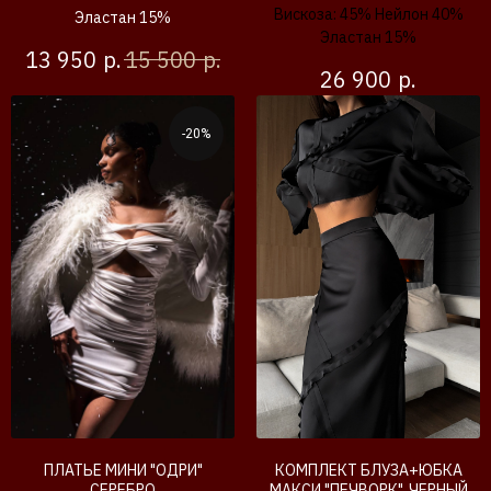
Вискоза: 45% Нейлон 40%
Эластан 15%
Эластан 15%
р.
р.
13 950
15 500
р.
26 900
-20%
ПЛАТЬЕ МИНИ "ОДРИ"
КОМПЛЕКТ БЛУЗА+ЮБКА
СЕРЕБРО
МАКСИ "ПЕЧВОРК", ЧЕРНЫЙ