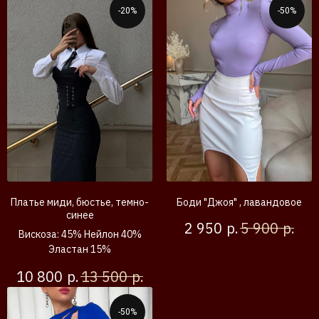
-20%
-50%
Платье миди, бюстье, темно-
Боди "Джоя" , лавандовое
синее
р.
р.
2 950
5 900
Вискоза: 45% Нейлон 40%
Эластан 15%
р.
р.
10 800
13 500
-50%