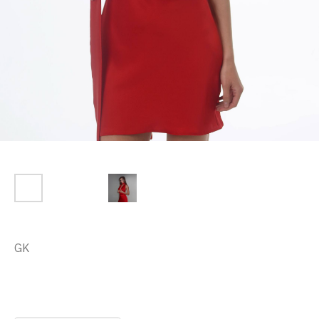
Платье мини "Герда" алое
GK
р.
11 500
Размер