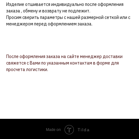
Изделие отшивается индивидуально после оформления
заказа , обмену и возврату не подлежит.
Просим сверить параметры с нашей размерной сеткой или с
менеджером перед оформлением заказа.
У нас собственное производство в городе Краснодар, все
изделия отшиваются профессиональными портными и
отправляются напрямую с производства.
После оформления заказа на сайте менеджер доставки
свяжется с Вами по указанным контактам в форме для
просчета логистики.
Параметры модели: Рост 177 см, 86/63/94 Размер
XS
Tilda
Made on