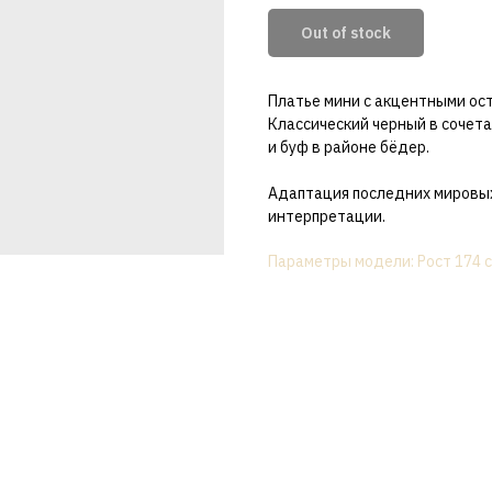
Out of stock
Платье мини с акцентными ост
Классический черный в сочет
и буф в районе бёдер.
Адаптация последних мировых
интерпретации.
Параметры модели: Рост 174 с