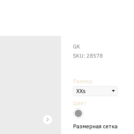
Платье "Патерн" , черное
GK
SKU:
28578
р.
16 500
Размер
Цвет
Размерная сетка