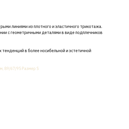
рыми линиями из плотного и эластичного трикотажа.
ании с геометричными деталями в виде подплечников
 тенденций в более носибельной и эстетичной
м, 89/67/95 Размер S