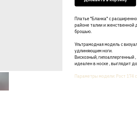
Платье "Бланка" с расширенно
районе талии и женственной 
брошью.
Ультрамодная модель с визуа
удлиняющим ноги.
Вискозный, гипоаллергенный ,
идеален в носке , выглядит до
Параметры модели: Рост 174 с