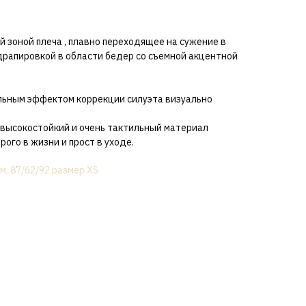
й зоной плеча , плавно переходящее на сужение в
драпировкой в области бедер со съемной акцентной
льным эффектом коррекции силуэта визуально
 высокостойкий и очень тактильный материал
рого в жизни и прост в уходе.
м, 87/62/92 размер XS