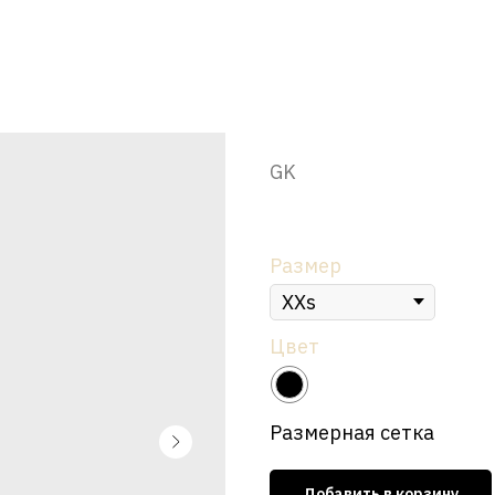
Платье мини "Бланка", черное
GK
р.
13 450
Размер
Цвет
Размерная сетка
Добавить в корзину