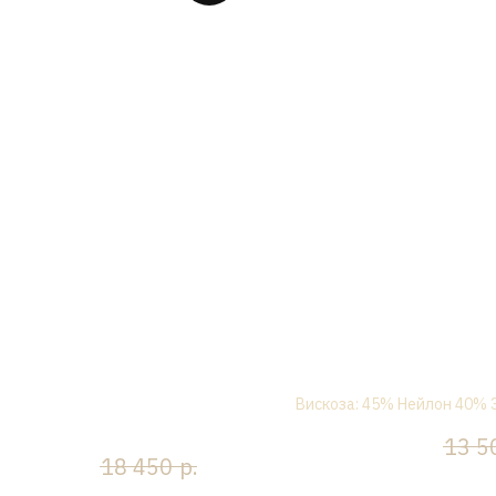
плект, топ со шлейфом + юбка
Комплект "Сирена" , с роз
макси, полька-дот, черный
Вискоза: 45% Нейлон 40%
р.
10 800
13 5
р.
р.
14 760
18 450