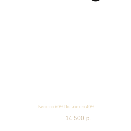
Комплект "Саманта" , шоколад
Ком
Вискоза 60% Полиэстер 40%
р.
р.
7 250
14 500