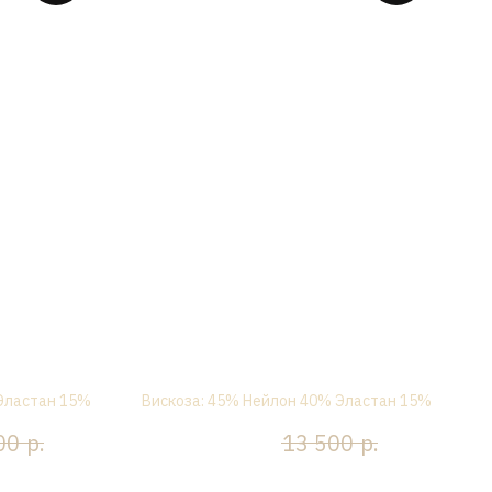
ой, голубой
Платье миди, волна, черное
 Эластан 15%
Вискоза: 45% Нейлон 40% Эластан 15%
р.
р.
р.
00
6 750
13 500