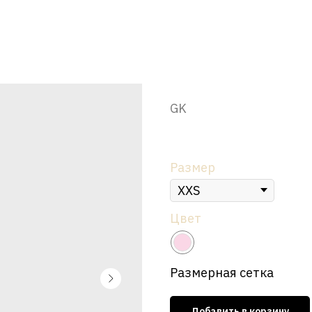
Платье мини "Гейша", пыльная 
GK
р.
16 950
Размер
Цвет
Размерная сетка
Добавить в корзину