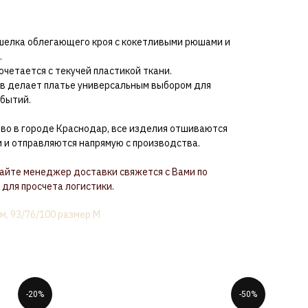
 шелка облегающего кроя с кокетливыми рюшами и
.
четается с текучей пластикой ткани.
в делает платье универсальным выбором для
обытий.
тво в городе Краснодар, все изделия отшиваются
и отправляются напрямую с производства.
сайте менеджер доставки свяжется с Вами по
для просчета логистики.
м, 93/76/100 размер М
-20%
-50%