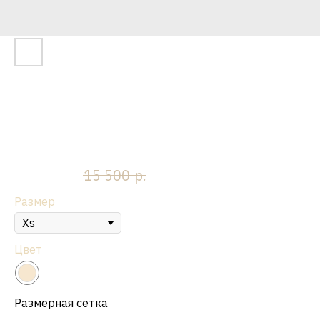
Платье мини "Камиль", айвори
SKU:
1120
р.
р.
13 950
15 500
Размер
Цвет
Размерная сетка