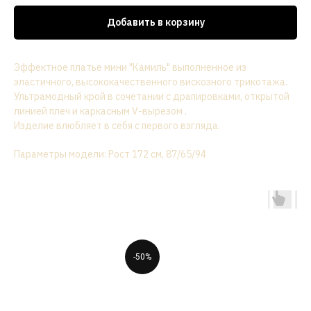
Добавить в корзину
Эффектное платье мини "Камиль" выполненное из
эластичного, высококачественного вискозного трикотажа.
Ультрамодный крой в сочетании с драпировками, открытой
линией плеч и каркасным V-вырезом .
Изделие влюбляет в себя с первого взгляда.
Параметры модели: Рост 172 см, 87/65/94
-50%