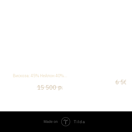
Платье миди "Дюна" с
Боди "Шер" черно
капюшоном, алый
Вискоза: 45% Нейлон 40%
р.
3 250
6 500
Эластан 15%
р.
р.
7 750
15 500
Tilda
Made on