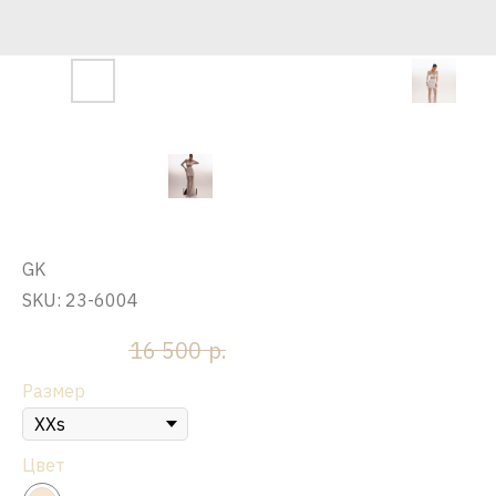
Платье макси "Санет", айвори
GK
SKU:
23-6004
р.
р.
13 200
16 500
Размер
Цвет