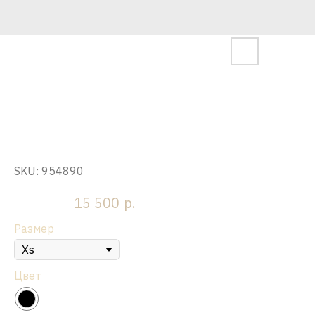
Платье "Севиль" , черное
SKU:
954890
р.
р.
7 750
15 500
Размер
Цвет