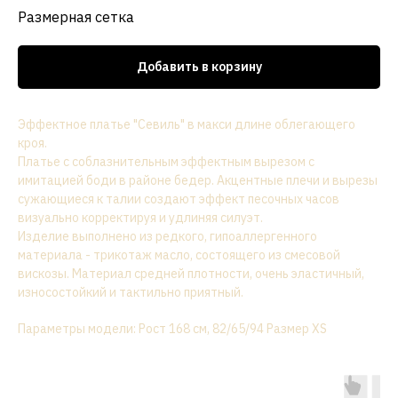
Размерная сетка
Добавить в корзину
Эффектное платье "Севиль" в макси длине облегающего
кроя.
Платье с соблазнительным эффектным вырезом с
имитацией боди в районе бедер. Акцентные плечи и вырезы
сужающиеся к талии создают эффект песочных часов
визуально корректируя и удлиняя силуэт.
Изделие выполнено из редкого, гипоаллергенного
материала - трикотаж масло, состоящего из смесовой
вискозы. Материал средней плотности, очень эластичный,
износостойкий и тактильно приятный.
Параметры модели: Рост 168 см, 82/65/94 Размер XS